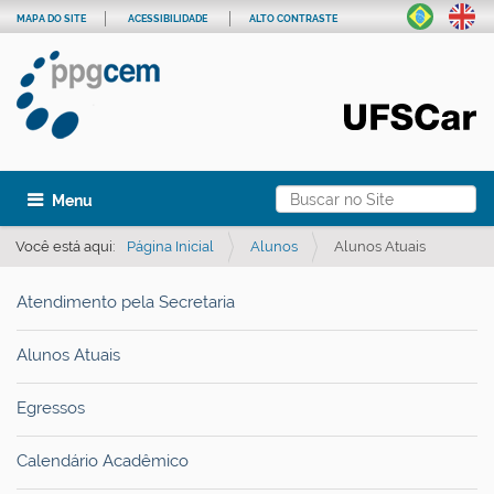
MAPA DO SITE
ACESSIBILIDADE
ALTO CONTRASTE
Busca
Toggle navigation
Busca Avançada…
Você está aqui:
Página Inicial
Alunos
Alunos Atuais
Atendimento pela Secretaria
Alunos Atuais
Egressos
Calendário Acadêmico