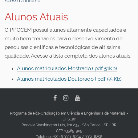
Acesso à Internet
Alunos Atuais
O PPGCEM possui alunos altamente capacitados e
muito bem treinados para o desenvolvimento de
pesquisas científicas e tecnológicas de altíssima
qualidade. Acesse a lista completa dos alunos atuais:
Alunos matriculados Mestrado (.pdf 51Kb)
Alunos matriculados Doutorado (.pdf 55 Kb)
Programa de Pós-Graduação em Ciência e Engenharia de Materiais -
UFSCar
Rodovia Washington Luis, km 235 - São Carlos - SP - BR
CEP: 13565-905
Telefone: +55 16 3351-8254 / 3351-8258