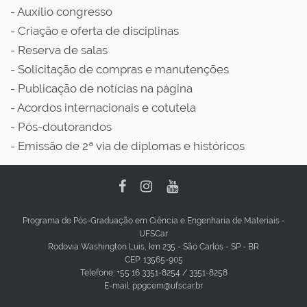
- Auxílio congresso
- Criação e oferta de disciplinas
- Reserva de salas
- Solicitação de compras e manutenções
- Publicação de notícias na página
- Acordos internacionais e cotutela
- Pós-doutorandos
- Emissão de 2ª via de diplomas e históricos
Programa de Pós-Graduação em Ciência e Engenharia de Materiais -
UFSCar
Rodovia Washington Luis, km 235 - São Carlos - SP - BR
CEP: 13565-905
Telefone: +55 16 3351-8254 / 3351-8258
E-mail: ppgcem@ufscar.br