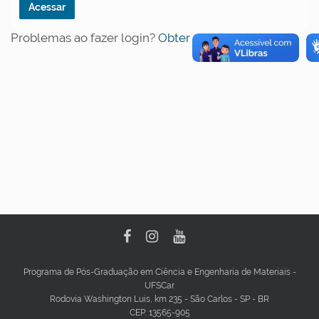
Problemas ao fazer login?
Obter ajuda
.
Programa de Pós-Graduação em Ciência e Engenharia de Materiais -
UFSCar
Rodovia Washington Luis, km 235 - São Carlos - SP - BR
CEP: 13565-905