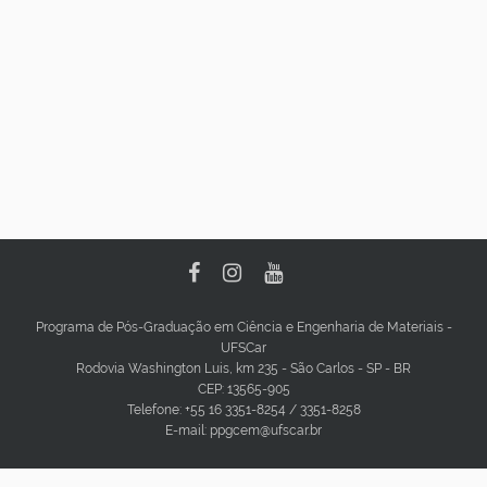
Programa de Pós-Graduação em Ciência e Engenharia de Materiais -
UFSCar
Rodovia Washington Luis, km 235 - São Carlos - SP - BR
CEP: 13565-905
Telefone: +55 16 3351-8254 / 3351-8258
E-mail: ppgcem@ufscar.br