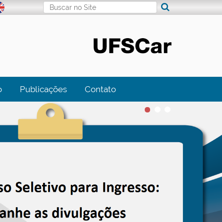
Busca
Busca Avançada…
o
Publicações
Contato
1
2
3