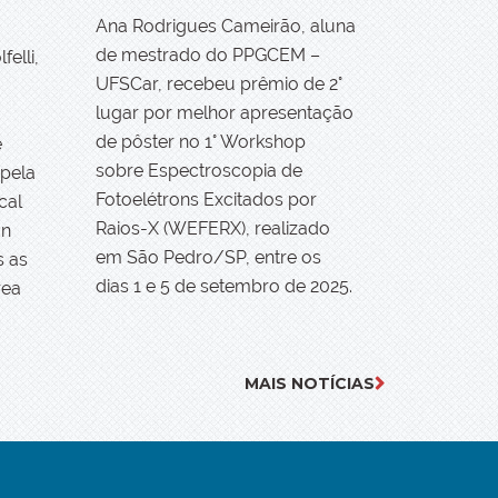
Ana Rodrigues Cameirão, aluna
de mestrado do PPGCEM –
felli,
UFSCar, recebeu prêmio de 2°
lugar por melhor apresentação
de pôster no 1° Workshop
e
sobre Espectroscopia de
 pela
Fotoelétrons Excitados por
cal
Raios-X (WEFERX), realizado
on
em São Pedro/SP, entre os
s as
dias 1 e 5 de setembro de 2025.
rea
MAIS NOTÍCIAS