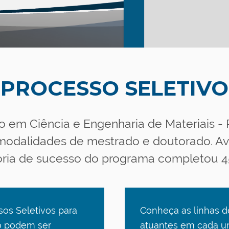
PROCESSO SELETIVO
em Ciência e Engenharia de Materiais -
 modalidades de mestrado e doutorado. A
tória de sucesso do programa completou 4
os Seletivos para
Conheça as linhas d
o podem ser
atuantes em cada u