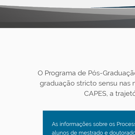
O Programa de Pós-Graduação 
graduação stricto sensu nas
CAPES, a traje
As informações sobre os Process
alunos de mestrado e doutorad