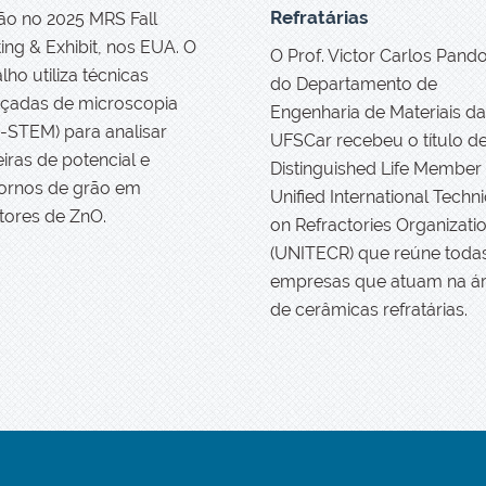
Refratárias
ão no 2025 MRS Fall
ing & Exhibit, nos EUA. O
O Prof. Victor Carlos Pandol
lho utiliza técnicas
do Departamento de
çadas de microscopia
Engenharia de Materiais da
-STEM) para analisar
UFSCar recebeu o título d
eiras de potencial e
Distinguished Life Member
ornos de grão em
Unified International Techni
stores de ZnO.
on Refractories Organizati
(UNITECR) que reúne toda
empresas que atuam na á
de cerâmicas refratárias.