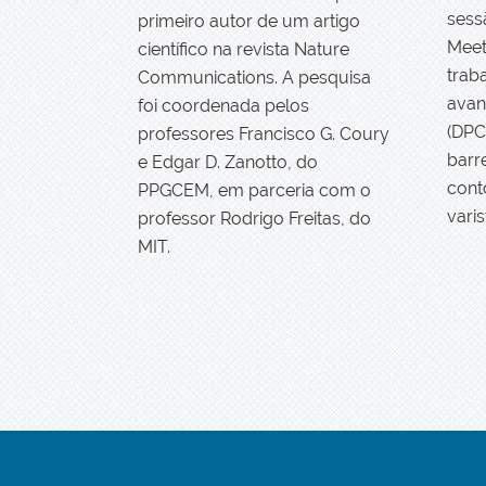
sess
primeiro autor de um artigo
Meet
científico na revista Nature
traba
Communications. A pesquisa
avan
foi coordenada pelos
(DPC
professores Francisco G. Coury
barr
e Edgar D. Zanotto, do
cont
PPGCEM, em parceria com o
vari
professor Rodrigo Freitas, do
MIT.