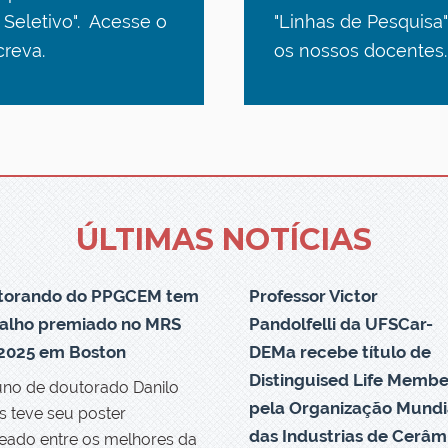
Seletivo". Acesse o
"Linhas de Pesquisa"
creva.
os nossos docentes.
ÚLTIMAS NOTÍCIAS
torando do PPGCEM tem
Professor Victor
balho premiado no MRS
Pandolfelli da UFSCar-
 2025 em Boston
DEMa recebe título de
Distinguised Life Membe
uno de doutorado Danilo
pela Organização Mundi
s teve seu poster
das Industrias de Cerâm
ado entre os melhores da