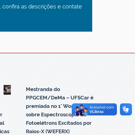
, confira as descrições e contate
Mestranda do
PPGCEM/DeMa – UFSCar é
premiada no 1° Workshop
r
sobre Espectroscopia de
al
Fotoelétrons Excitados por
icas
Raios-X (WEFERX)