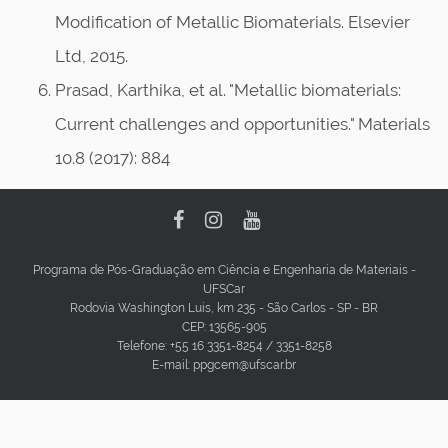
Modification of Metallic Biomaterials. Elsevier
Ltd, 2015.
Prasad, Karthika, et al. "Metallic biomaterials:
Current challenges and opportunities." Materials
10.8 (2017): 884
Programa de Pós-Graduação em Ciência e Engenharia de Materiais -
UFSCar
Rodovia Washington Luis, km 235 - São Carlos - SP - BR
CEP: 13565-905
Telefone: +55 16 3351-8254 / 3351-8258
E-mail: ppgcem@ufscar.br