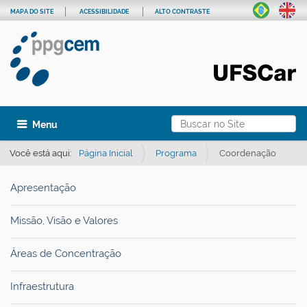
MAPA DO SITE
ACESSIBILIDADE
ALTO CONTRASTE
Busca
Toggle navigation
Busca Avançada…
Você está aqui:
Página Inicial
Programa
Coordenação
Apresentação
Missão, Visão e Valores
Áreas de Concentração
Infraestrutura