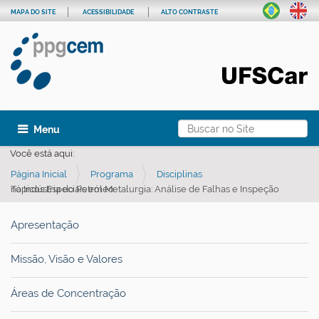
MAPA DO SITE
ACESSIBILIDADE
ALTO CONTRASTE
Busca
Toggle navigation
Busca Avançada…
Você está aqui:
Página Inicial
Programa
Disciplinas
Tópicos Especiais em Metalurgia: Análise de Falhas e Inspeção na Indústria do Petróleo
Apresentação
Missão, Visão e Valores
Áreas de Concentração