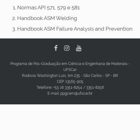
Normas API 571, 579 e 581
Handbook ASM Welding
Handbook ASM Failure Analysis and Prevention
Programa de Pós-Graduação em Ciência e Engenharia de Materiais -
UFSCar
Rodovia Washington Luis, km 235 - São Carlos - SP - BR
CEP: 13565-905
Telefone: +55 16 3351-8254 / 3351-8258
E-mail: ppgcem@ufscar.br