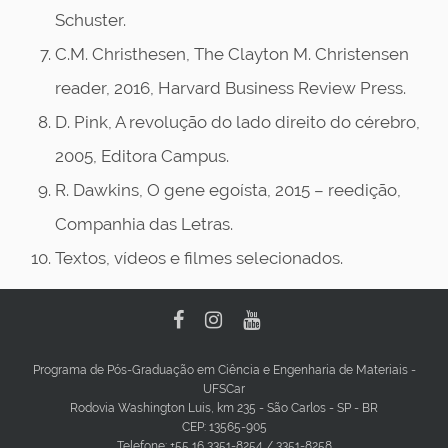
Schuster.
C.M. Christhesen, The Clayton M. Christensen
reader, 2016, Harvard Business Review Press.
D. Pink, A revolução do lado direito do cérebro,
2005, Editora Campus.
R. Dawkins, O gene egoísta, 2015 – reedição,
Companhia das Letras.
Textos, vídeos e filmes selecionados.
Programa de Pós-Graduação em Ciência e Engenharia de Materiais -
UFSCar
Rodovia Washington Luis, km 235 - São Carlos - SP - BR
CEP: 13565-905
Telefone: +55 16 3351-8254 / 3351-8258