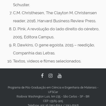
Schuster.
C.M. Christhesen, The Clayton M. Christensen
reader, 2016, Harvard Business Review Press.
D. Pink, A revolução do lado direito do cérebro,
2005, Editora Campus.
R. Dawkins, O gene egoísta, 2015 – reedição,
Companhia das Letras.
Textos, vídeos e filmes selecionados.
Programa de Pós-Graduação em Ciência e Engenharia de Materiais -
UFSCar
Rodovia Washington Luis, km 235 - São Carlos - SP - BR
CEP: 13565-905
Telefone: +55 16 3351-8254 / 3351-8258