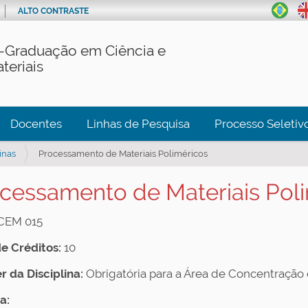
ALTO CONTRASTE
-Graduação em Ciência e
teriais
Docentes
Linhas de Pesquisa
Processo Seletiv
inas
Processamento de Materiais Poliméricos
cessamento de Materiais Pol
CEM 015
de Créditos:
10
r da Disciplina:
Obrigatória para a Área de Concentração
a: