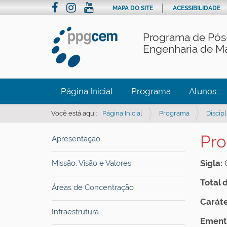
MAPA DO SITE
ACESSIBILIDADE
Programa de Pós
Engenharia de Ma
Página Inicial
Programa
Alunos
Você está aqui:
Página Inicial
Programa
Discipl
Pro
Apresentação
Sigla:
Missão, Visão e Valores
Total 
Áreas de Concentração
Caráte
Infraestrutura
Ement