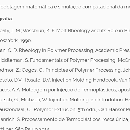
odelagem matemática e simulação computacional da mo
rafia:
ealy, J. M.; Wissbrun, K. F. Melt Rheology and its Role in 
ew York, 1990.
an, C. D. Rheology in Polymer Processing, Academic Pres
iddleman, S. Fundamentals of Polymer Processing, McGraw
admor, Z.; Gogos, C., Principles of Polymer Processing, Jo
osato, D.V., Rosato, D.V. Injection Molding Handbook, Van
ucas, A. A. Moldagem por Injeção de Termoplásticos, apos
otsch, G., Michaeli, W. Injection Molding: an Introdution. 
auwendaal, C., Polymer Extrusion, 5th edn., Carl Hanser Pu
anrich, S. Processamento de Termoplásticos: rosca única, 
rtliber, São Paulo,2013.