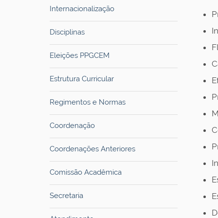
Internacionalização
P
I
Disciplinas
F
Eleições PPGCEM
C
Estrutura Curricular
E
P
Regimentos e Normas
M
Coordenação
C
P
Coordenações Anteriores
I
Comissão Acadêmica
E
Secretaria
E
D