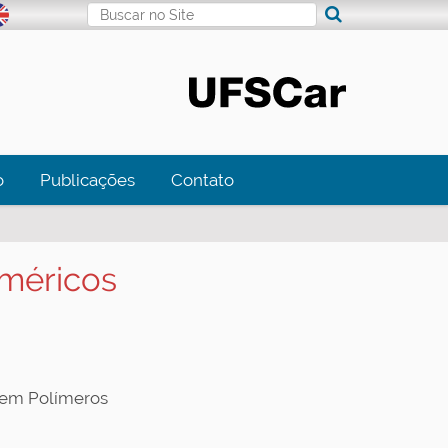
Busca
Busca Avançada…
o
Publicações
Contato
iméricos
 em Polímeros