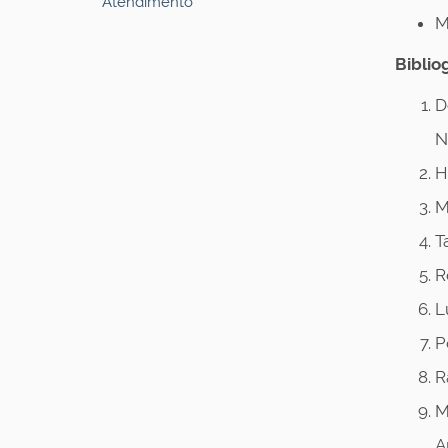
Atendimento
M
Bibliog
D
N
H
M
T
R
L
P
R
M
A