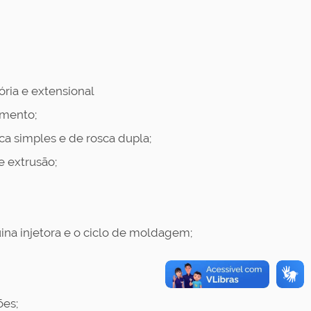
tória e extensional
amento;
ca simples e de rosca dupla;
 extrusão;
na injetora e o ciclo de moldagem;
ões;