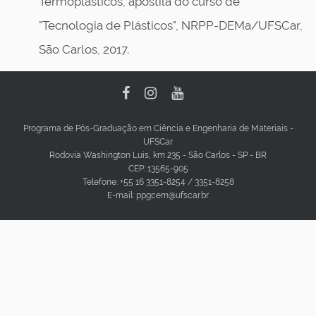
Termoplásticos, apostila do curso de
"Tecnologia de Plásticos", NRPP-DEMa/UFSCar,
São Carlos, 2017.
Programa de Pós-Graduação em Ciência e Engenharia de Materiais -
UFSCar
Rodovia Washington Luis, km 235 - São Carlos - SP - BR
CEP: 13565-905
Telefone: +55 16 3351-8254 / 3351-8258
E-mail: ppgcem@ufscar.br