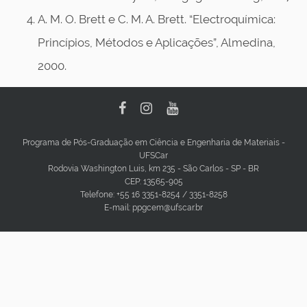
A. M. O. Brett e C. M. A. Brett. “Electroquímica:
Princípios, Métodos e Aplicações”, Almedina,
2000.
Programa de Pós-Graduação em Ciência e Engenharia de Materiais -
UFSCar
Rodovia Washington Luis, km 235 - São Carlos - SP - BR
CEP: 13565-905
Telefone: +55 16 3351-8254 / 3351-8258
E-mail: ppgcem@ufscar.br