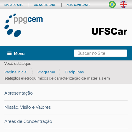
MAPA DO SITE
ACESSIBILIDADE
ALTO CONTRASTE
Busca
Toggle navigation
Busca Avançada…
Você está aqui:
Página Inicial
Programa
Disciplinas
Métodos eletroquímicos de caracterização de materiais em solução
Apresentação
Missão, Visão e Valores
Áreas de Concentração