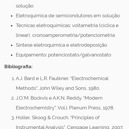
solução
Eletroquímica de semicondutores em solução
Técnicas eletroquímicas: voltametria (cíclica e
linear), cronoamperometria/potenciometria
Síntese eletroquímica e eletrodeposição
Equipamento: potenciostato/galvanostato
Bibliografia:
A.J. Bard e L.R. Faulkner. “Electrochemical
Methods”. John Wiley and Sons, 1980.
J.O.'M. Bockvis e A.K.N. Reddy. “Modern
Electrochemistry”, Vol.I. Plenum Press, 1978.
Holler, Skoog & Crouch. “Principles of
Instrumental Analysis”, Cengage Learning, 2007.