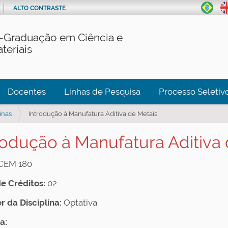
ALTO CONTRASTE
-Graduação em Ciência e
teriais
Docentes
Linhas de Pesquisa
Processo Seletiv
inas
Introdução à Manufatura Aditiva de Metais
rodução à Manufatura Aditiva
CEM 180
de Créditos:
02
r da Disciplina:
Optativa
a: