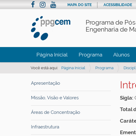
MAPA DO SITE
ACESSIBILIDADE
Programa de Pós
Engenharia de Ma
Página Inicial
Programa
Alunos
Você está aqui:
Página Inicial
Programa
Discipl
Int
Apresentação
Sigla:
Missão, Visão e Valores
Total 
Áreas de Concentração
Caráte
Infraestrutura
Ement