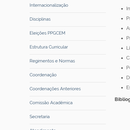
Internacionalização
I
P
Disciplinas
A
Eleições PPGCEM
P
Estrutura Curricular
L
C
Regimentos e Normas
P
Coordenação
D
E
Coordenações Anteriores
Bibliog
Comissão Acadêmica
Secretaria