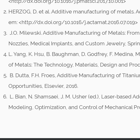
<http://dx.doi.org/10.1016/j.pmatsci.2017.10.001>
HERZOG, D. et al. Additive manufacturing of metals. Act
em: <http://dx.doi.org/10.1016/j.actamat.2016.07.019>
J.O. Milewski. Additive Manufacturing of Metals: Fr
Nozzles, Medical Implants, and Custom Jewelry, Sprin
L. Yang, K. Hsu, B. Baughman, D. Godfrey, F. Medina, 
of Metals: The Technology, Materials, Design and Produ
B. Dutta, F.H. Froes, Additive Manufacturing of Titaniu
Opportunities, Elsevier, 2016.
L. Bian, N. Shamsaei, J. M. Usher (ed.), Laser-based Ad
Modeling, Optimization, and Control of Mechanical Pro