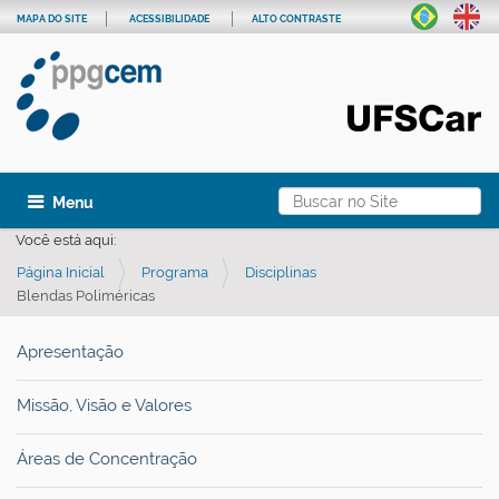
MAPA DO SITE
ACESSIBILIDADE
ALTO CONTRASTE
Busca
Toggle navigation
Busca Avançada…
Você está aqui:
Página Inicial
Programa
Disciplinas
Blendas Poliméricas
Apresentação
Missão, Visão e Valores
Áreas de Concentração