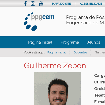
MAPA DO SITE
ACESSIBILIDADE
Programa de Pós
Engenharia de Ma
Página Inicial
Programa
Alunos
Você está aqui:
Página Inicial
Docentes
Guilh
Guilherme Zepon
Cargo
Currí
Orcid
Telef
E-mai