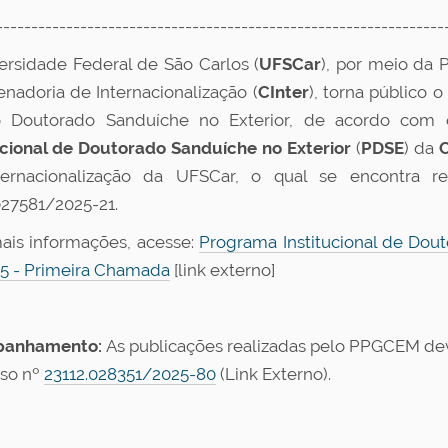
----------------------------------------------------------------
ersidade Federal de São Carlos (
UFSCar
), por meio da 
nadoria de Internacionalização (
CInter
), torna público 
o Doutorado Sanduíche no Exterior, de acordo com
ucional de Doutorado Sanduíche no Exterior
(
PDSE
) da
ternacionalização da UFSCar, o qual se encontra r
027581/2025-21
.
ais informações, acesse:
Programa Institucional de Dout
5 - Primeira Chamada
[link externo]
anhamento:
As publicações realizadas pelo PPGCEM d
so nº
23112.028351/2025-80
(Link Externo)
.