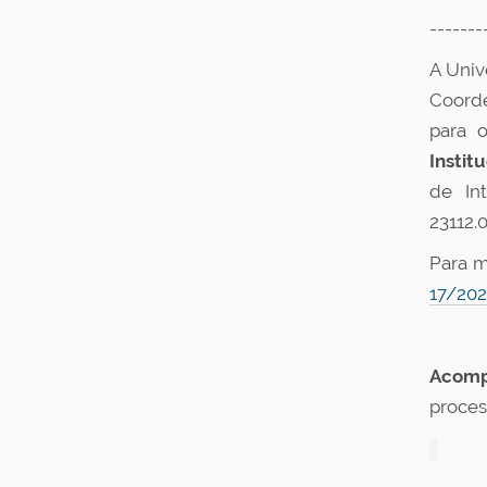
-------
A Univ
Coorde
para 
Instit
de In
23112.
Para m
17/202
Acomp
proces