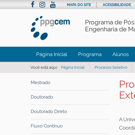
MAPA DO SITE
ACESSIBILIDADE
Programa de Pós
Engenharia de Ma
Página Inicial
Programa
Alunos
Você está aqui:
Página Inicial
Processo Seletivo
Pro
Mestrado
Ext
Doutorado
Doutorado Direto
A Univ
Fluxo Contínuo
Coorde