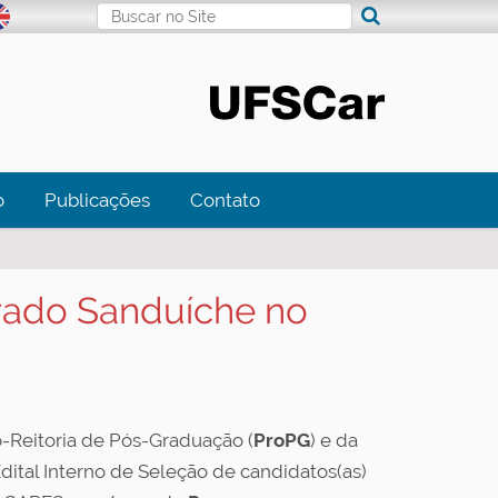
Busca
Busca Avançada…
o
Publicações
Contato
orado Sanduíche no
ó-Reitoria de Pós-Graduação (
ProPG
) e da
 Edital Interno de Seleção de candidatos(as)