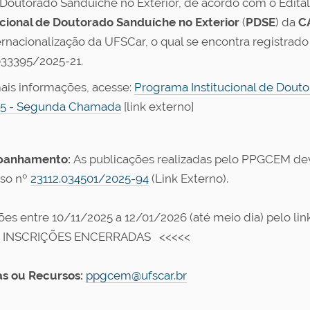
 Doutorado Sanduíche no Exterior, de acordo com o Edita
ucional de Doutorado Sanduíche no Exterior
(
PDSE
) da
C
ernacionalização da UFSCar, o qual se encontra registrado
033395/2025-21
.
ais informações, acesse:
Programa Institucional de Douto
25 - Segunda Chamada
[link externo]
anhamento:
As publicações realizadas pelo PPGCEM d
so nº
23112.034501/2025-94
(Link Externo)
.
ções entre 10/11/2025 a 12/01/2026 (até meio dia) pelo
 INSCRIÇÕES ENCERRADAS <<<<<
s ou Recursos:
ppgcem@ufscar.br