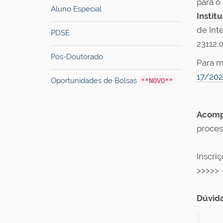
para o
Aluno Especial
Instit
de Int
PDSE
23112.
Pós-Doutorado
Para m
17/20
Oportunidades de Bolsas
**NOVO**
Acomp
proces
Inscri
>>>>>
Dúvida