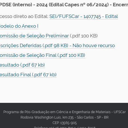
 PDSE (interno) - 2024
(Edital Capes nº 06/2024) - Encer
cesso direto ao Edital:
SEI/FUFSCar - 1407745 - Edital
odelo do Anexo I
omissão de Seleção Preliminar
(.pdf 100 KB)
nscrições Deferidas (.pdf 98 KB) -
Não houve recurso
omissão de Seleção Final (.pdf 100 KB)
esultado (.pdf 67 kb)
esultado Final (.pdf 67 kb)
Programa de Pós-Graduação em Ciência e Engenharia de Materiais - UFSCar
Rodovia Washington Luis, km 235 - São Carlos - SP - BR
CEP: 13565-905