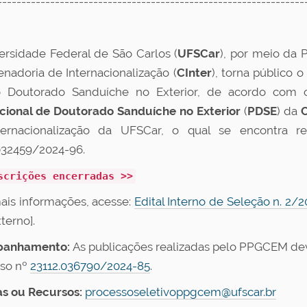
----------------------------------------------------------------
ersidade Federal de São Carlos (
UFSCar
), por meio da 
nadoria de Internacionalização (
CInter
), torna público 
o Doutorado Sanduíche no Exterior, de acordo com
ucional de Doutorado Sanduíche no Exterior
(
PDSE
) da
ternacionalização da UFSCar, o qual se encontra r
032459/2024-96.
scrições encerradas >>
ais informações, acesse:
Edital Interno de Seleção n. 2/
xterno].
anhamento:
As publicações realizadas pelo PPGCEM d
so nº
23112.036790/2024-85
.
s ou Recursos:
processoseletivoppgcem@ufscar.br