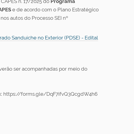
l CAPES n. 17/2025 do
Programa
APES
e de acordo com o Plano Estratégico
 nos autos do Processo SEI nº
rado Sanduíche no Exterior (PDSE) - Edital
everão ser acompanhadas por meio do
 link: https://forms.gle/DqF7ifvQ3QcgdW4h6