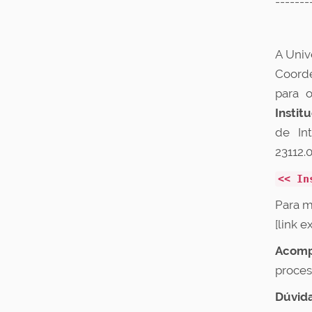
-------
A Univ
Coorde
para 
Instit
de In
23112.
<< In
Para m
[link e
Acomp
proces
Dúvida