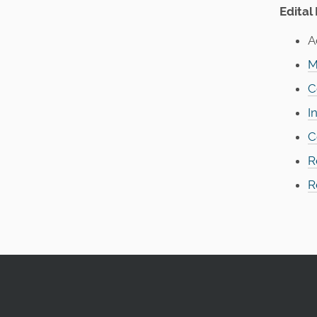
Edital
A
M
C
I
C
R
R