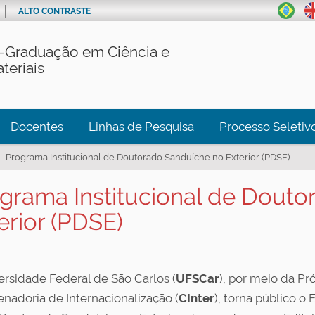
ALTO CONTRASTE
-Graduação em Ciência e
teriais
Docentes
Linhas de Pesquisa
Processo Seletiv
Programa Institucional de Doutorado Sanduíche no Exterior (PDSE)
grama Institucional de Dout
erior (PDSE)
ersidade Federal de São Carlos (
UFSCar
), por meio da Pr
nadoria de Internacionalização (
CInter
), torna público o