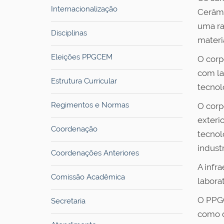
Internacionalização
Cerâmi
uma ra
Disciplinas
materi
Eleições PPGCEM
O corp
com la
Estrutura Curricular
tecnol
Regimentos e Normas
O corp
exteri
Coordenação
tecnol
industr
Coordenações Anteriores
A infr
Comissão Acadêmica
labora
O PPGC
Secretaria
como d