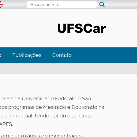
Busca
Busca Avançada…
o
Publicações
Contato
riais da Universidade Federal de São
dos programas de Mestrado e Doutorado na
lência mundial, tendo obtido o conceito
CAPES.
em quatro áreas de concentração: