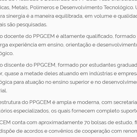
cas, Metais, Polímeros e Desenvolvimento Tecnológico. U
ra sinergia é a maneira equilibrada, em volume e qualida
ais são pesquisadas.
o docente do PPGCEM é altamente qualificado, formado 
rga experiência em ensino, orientação e desenvolvimento
ógico.
o discente do PPGCEM, formado por estudantes graduado
or, quase a metade deles atuando em indústrias e empresa
ógica para atuação no ensino superior e no desenvolvime
ial.
aestrutura do PPGCEM é ampla e moderna, com secretaria pr
tórios especializados, os quais fornecem completo suporte
EM conta com aproximadamente 70 bolsas de estudo, f
ispõe de acordos e convênios de cooperação com renomad