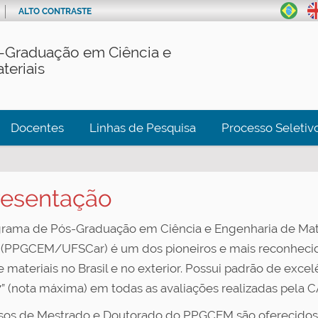
ALTO CONTRASTE
-Graduação em Ciência e
teriais
Docentes
Linhas de Pesquisa
Processo Seletiv
esentação
rama de Pós-Graduação em Ciência e Engenharia de Mate
 (PPGCEM/UFSCar) é um dos pioneiros e mais reconheci
e materiais no Brasil e no exterior. Possui padrão de exce
 7” (nota máxima) em todas as avaliações realizadas pela 
sos de Mestrado e Doutorado do PPGCEM são oferecidos 