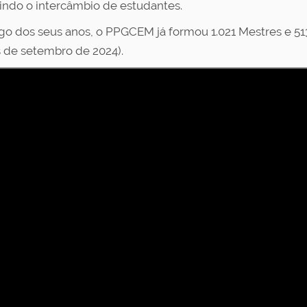
indo o intercâmbio de estudantes.
go dos seus anos, o PPGCEM já formou 1.021 Mestres e 513 
 de setembro de 2024).