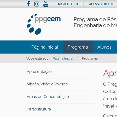
MAPA DO SITE
ACESSIBILIDADE
Programa de Pós
Engenharia de Ma
Página Inicial
Programa
Alunos
Você está aqui:
Página Inicial
Programa
Apr
Apresentação
O Prog
Missão, Visão e Valores
Carlos
Áreas de Concentração
área d
“nível
Infraestrutura
Os cur