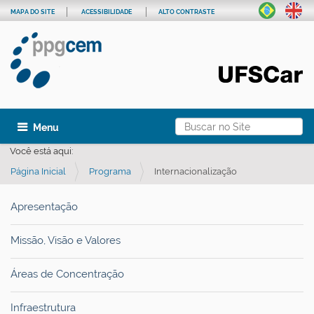
MAPA DO SITE
ACESSIBILIDADE
ALTO CONTRASTE
Busca
Toggle navigation
Busca Avançada…
Você está aqui:
Página Inicial
Programa
Internacionalização
Apresentação
Missão, Visão e Valores
Áreas de Concentração
Infraestrutura