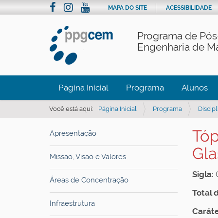
MAPA DO SITE
ACESSIBILIDADE
Programa de Pós
Engenharia de Ma
Página Inicial
Programa
Alunos
Você está aqui:
Página Inicial
Programa
Discipl
Tóp
Apresentação
Gla
Missão, Visão e Valores
Sigla:
Áreas de Concentração
Total 
Infraestrutura
Caráte