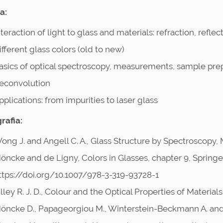
a:
nteraction of light to glass and materials: refraction, refle
ifferent glass colors (old to new)
asics of optical spectroscopy, measurements, sample prep
econvolution
pplications: from impurities to laser glass
rafia:
ong J. and Angell C. A., Glass Structure by Spectroscopy,
öncke and de Ligny, Colors in Glasses, chapter 9, Spring
ttps://doi.org/10.1007/978-3-319-93728-1
illey R. J. D., Colour and the Optical Properties of Material
öncke D., Papageorgiou M., Winterstein-Beckmann A. and