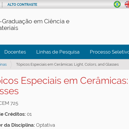
ALTO CONTRASTE
-Graduação em Ciência e
teriais
Docentes
Linhas de Pesquisa
Processo Seletiv
inas
Tópicos Especiais em Cerâmicas: Light, Colors, and Glasses
icos Especiais em Cerâmicas: 
sses
CEM 725
de Créditos:
01
r da Disciplina:
Optativa