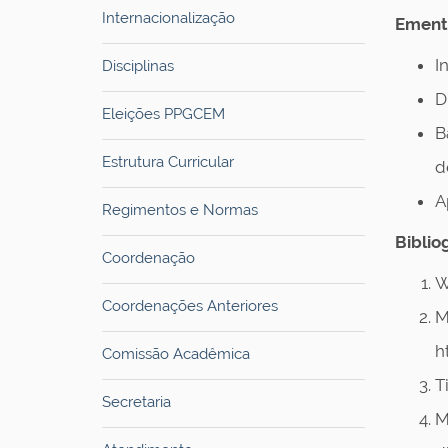
Internacionalização
Ement
I
Disciplinas
D
Eleições PPGCEM
B
Estrutura Curricular
d
A
Regimentos e Normas
Bibliog
Coordenação
W
Coordenações Anteriores
M
h
Comissão Acadêmica
T
Secretaria
M