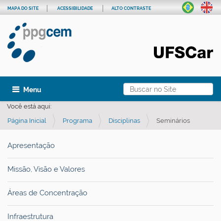
MAPA DO SITE
ACESSIBILIDADE
ALTO CONTRASTE
Busca
Toggle navigation
Busca Avançada…
Você está aqui:
Página Inicial
Programa
Disciplinas
Seminários
Apresentação
Missão, Visão e Valores
Áreas de Concentração
Infraestrutura