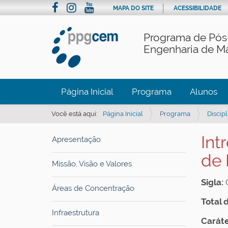
MAPA DO SITE
ACESSIBILIDADE
Programa de Pós
Engenharia de Ma
Página Inicial
Programa
Alunos
Você está aqui:
Página Inicial
Programa
Discipl
Int
Apresentação
de 
Missão, Visão e Valores
Sigla:
Áreas de Concentração
Total 
Infraestrutura
Caráte