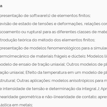
a
presentação de software(s) de elementos finitos;
evisão de estado de tensões e deformações, relações consti
scoamento ou ruptura) para as diferentes classes de mater
ntrodução teórica do método dos elementos finitos;
presentação de modelos fenomenológicos para a simul
termo)mecânico de materiais frágeis e dúcteis: Modelos li
odelo de ensaio de tração uniaxial; Outros modelos de 
ração uniaxial; Efeito da temperatura em um modelo de 
strutural; Outras aplicações: modelos anisotrópicos para 
e intensidade de tensão e determinação da integral J; 
inearidade geométrica e não-linearidade de contato; ap
lástica em metais;