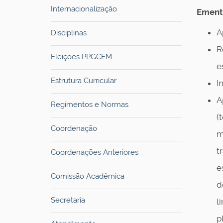
Internacionalização
Ement
A
Disciplinas
R
Eleições PPGCEM
e
Estrutura Curricular
I
A
Regimentos e Normas
(
Coordenação
m
t
Coordenações Anteriores
e
Comissão Acadêmica
d
Secretaria
l
p