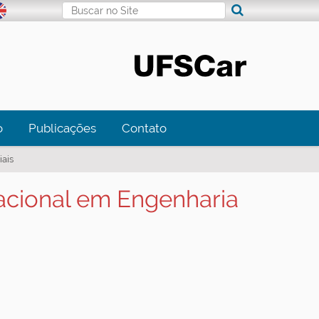
Busca
Busca Avançada…
o
Publicações
Contato
ais
acional em Engenharia