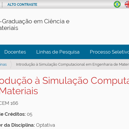
ALTO CONTRASTE
-Graduação em Ciência e
teriais
Docentes
Linhas de Pesquisa
Processo Seletiv
inas
Introdução à Simulação Computacional em Engenharia de Materi
rodução à Simulação Comput
Materiais
CEM 166
de Créditos:
05
r da Disciplina:
Optativa