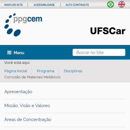
MAPA DO SITE
ACESSIBILIDADE
ALTO CONTRASTE
Busca
Toggle navigation
Busca Avançada…
Você está aqui:
Página Inicial
Programa
Disciplinas
Corrosão de Materiais Metálicos
Apresentação
Missão, Visão e Valores
Áreas de Concentração