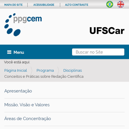
MAPA DO SITE
ACESSIBILIDADE
ALTO CONTRASTE
Busca
Toggle navigation
Busca Avançada…
Você está aqui:
Página Inicial
Programa
Disciplinas
Conceitos e Práticas sobre Redação Científica
Apresentação
Missão, Visão e Valores
Áreas de Concentração