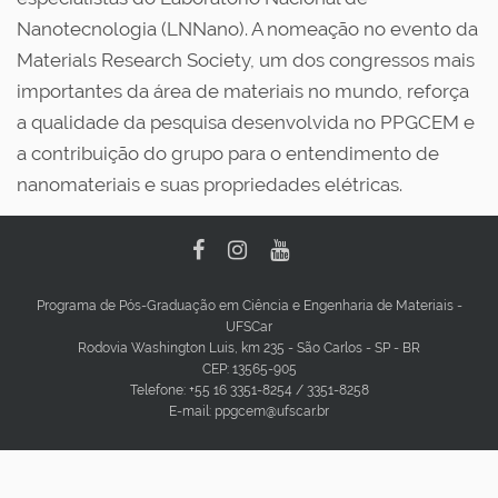
Nanotecnologia (LNNano). A nomeação no evento da
Materials Research Society, um dos congressos mais
importantes da área de materiais no mundo, reforça
a qualidade da pesquisa desenvolvida no PPGCEM e
a contribuição do grupo para o entendimento de
nanomateriais e suas propriedades elétricas.
Programa de Pós-Graduação em Ciência e Engenharia de Materiais -
UFSCar
Rodovia Washington Luis, km 235 - São Carlos - SP - BR
CEP: 13565-905
Telefone: +55 16 3351-8254 / 3351-8258
E-mail: ppgcem@ufscar.br