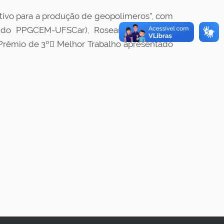
ivo para a produção de geopolímeros”, com
o do PPGCEM-UFSCar), Roseane M. Santos
Prêmio de 3º Melhor Trabalho apresentado