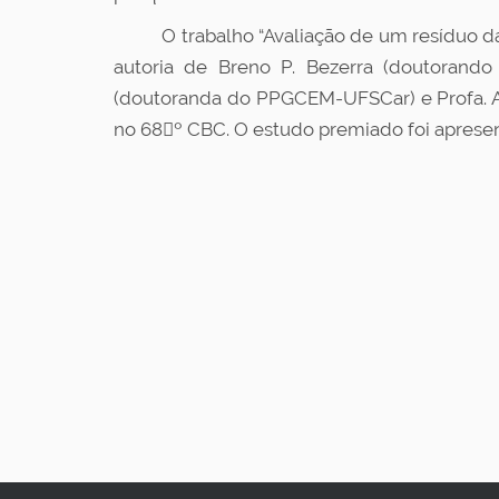
O trabalho “Avaliação de um resíduo da e
autoria de Breno P. Bezerra (doutoran
(doutoranda do PPGCEM-UFSCar) e Profa. A
no 68º CBC. O estudo premiado foi apresen