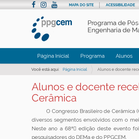
MAPA DO SITE
ACESSIBILIDADE
Programa de Pós
Engenharia de Ma
Página Inicial
Programa
Alunos
Você está aqui:
Página Inicial
Alunos e docente rec
Alunos e docente rece
Cerâmica
O Congresso Brasileiro de Cerâmica (CBC)
diversos segmentos envolvidos com o meio
Neste ano a 68ª edição deste evento foi
pesquisadores do DEMa e do PPGCEM.