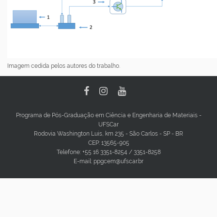
Imagem cedida pelos autores do trabalho.
Programa de Pós-Graduação em Ciência e Engenharia de Materiais -
UFSCar
Rodovia Washington Luis, km 235 - São Carlos - SP - BR
CEP: 13565-905
Telefone: +55 16 3351-8254 / 3351-8258
E-mail: ppgcem@ufscar.br