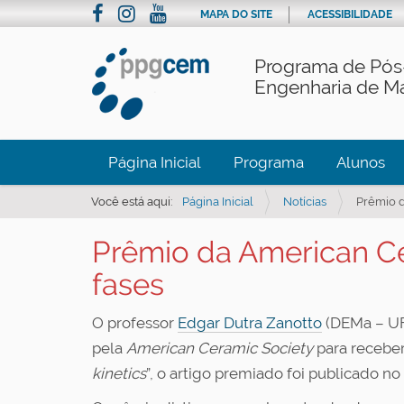
MAPA DO SITE
ACESSIBILIDADE
Programa de Pós
Engenharia de Ma
Página Inicial
Programa
Alunos
Você está aqui:
Página Inicial
Notícias
Prêmio d
Prêmio da American Cer
fases
O professor
Edgar Dutra Zanotto
(DEMa – UF
pela
American Ceramic Society
para recebe
kinetics
”, o artigo premiado foi publicado no