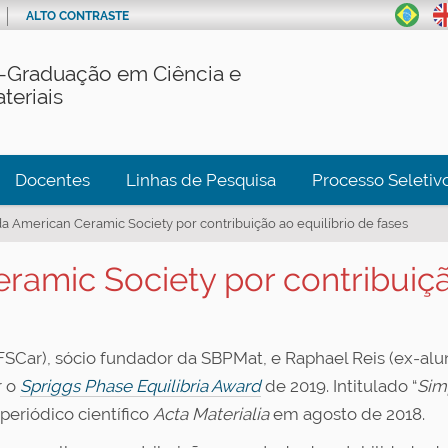
ALTO CONTRASTE
-Graduação em Ciência e
teriais
Docentes
Linhas de Pesquisa
Processo Seletiv
a American Ceramic Society por contribuição ao equilíbrio de fases
amic Society por contribuiçã
SCar), sócio fundador da SBPMat, e Raphael Reis (ex-al
r o
Spriggs Phase Equilibria Award
de 2019. Intitulado “
Sim
 periódico científico
Acta Materialia
em agosto de 2018.