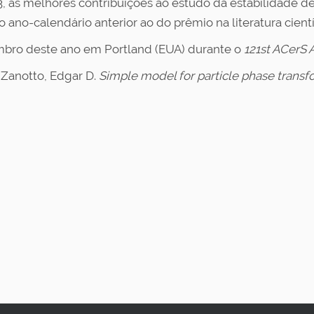
, as melhores contribuições ao estudo da estabilidade 
no-calendário anterior ao do prêmio na literatura científic
embro deste ano em Portland (EUA) durante o
121st ACerS 
; Zanotto, Edgar D.
Simple model for particle phase transf