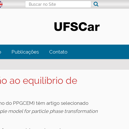
Busca
Busca Avançada…
o
Publicações
Contato
o ao equilíbrio de
uno do PPGCEM) têm artigo selecionado
ple model for particle phase transformation