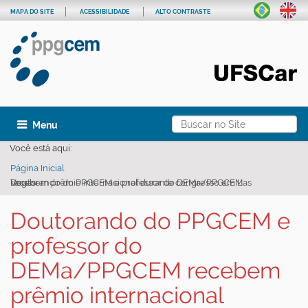
MAPA DO SITE
ACESSIBILIDADE
ALTO CONTRASTE
Busca
Toggle navigation
Busca Avançada…
Você está aqui:
Página Inicial
Doutorando do PPGCEM e professor do DEMa/PPGCEM recebem prêmio internacional durante congresso em Las Vegas
Doutorando do PPGCEM e
professor do
DEMa/PPGCEM recebem
prêmio internacional