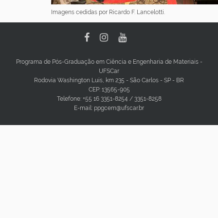
Imagens cedidas por Ricardo F. Lancelotti.
Programa de Pós-Graduação em Ciência e Engenharia de Materiais -
UFSCar
Rodovia Washington Luis, km 235 - São Carlos - SP - BR
CEP: 13565-905
Telefone: +55 16 3351-8254 / 3351-8258
E-mail: ppgcem@ufscar.br