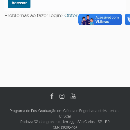
Problemas ao fazer login?
Obter ajuda
.
Programa de Pós-Graduação em Ciência e Engenharia de Materiais -
UFSCar
Rodovia Washington Luis, km 235 - São Carlos - SP - BR
CEP: 13565-905