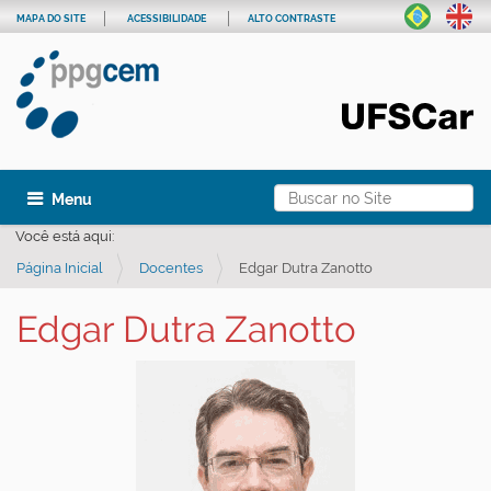
MAPA DO SITE
ACESSIBILIDADE
ALTO CONTRASTE
Busca
Toggle navigation
Busca Avançada…
Você está aqui:
Página Inicial
Docentes
Edgar Dutra Zanotto
Edgar Dutra Zanotto