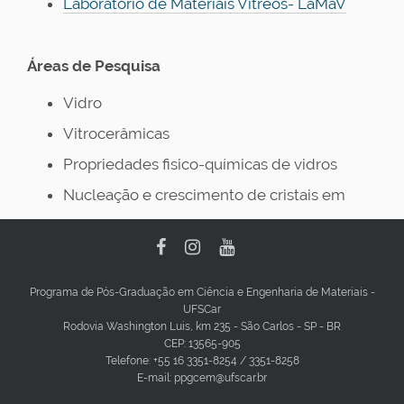
Laboratório de Materiais Vítreos- LaMaV
Áreas de Pesquisa
Vidro
Vitrocerâmicas
Propriedades fisico-químicas de vidros
Nucleação e crescimento de cristais em
vidros
Programa de Pós-Graduação em Ciência e Engenharia de Materiais -
UFSCar
Rodovia Washington Luis, km 235 - São Carlos - SP - BR
CEP: 13565-905
Telefone: +55 16 3351-8254 / 3351-8258
E-mail: ppgcem@ufscar.br