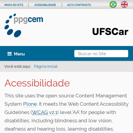
MAPA DO SITE
ACESSIBILIDADE
ALTO CONTRASTE
Busca
Toggle navigation
Busca Avançada…
Você está aqui:
Página Inicial
Acessibilidade
This site uses the open source Content Management
System
Plone
. It meets the Web Content Accessibility
Guidelines (
WCAG
v2.1
) level 'AA' for people with
disabilities, including blindness and low vision,
deafness and hearing loss, learning disabilities,