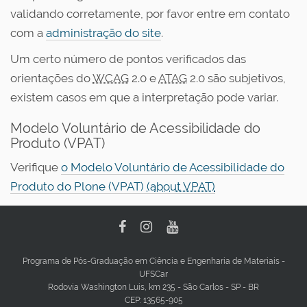
validando corretamente, por favor entre em contato
com a
administração do site
.
Um certo número de pontos verificados das
orientações do
WCAG
2.0 e
ATAG
2.0 são subjetivos,
existem casos em que a interpretação pode variar.
Modelo Voluntário de Acessibilidade do
Produto (VPAT)
Verifique
o Modelo Voluntário de Acessibilidade do
Produto do Plone (VPAT)
(about VPAT)
Programa de Pós-Graduação em Ciência e Engenharia de Materiais -
UFSCar
Rodovia Washington Luis, km 235 - São Carlos - SP - BR
CEP: 13565-905