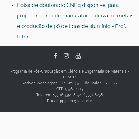
Bolsa de doutorado CNPq disponível para
projeto na área de manufatura aditiva de metais
e produção de pó de ligas de alumínio - Prof.
Piter
Programa de Pós-Graduação em Ciência e Engenharia de Materiais -
UFSCar
Rodovia Washington Luis, km 235 - São Carlos - SP - BR
CEP: 13565-905
Telefone: +55 16 3351-8254 / 3351-8258
E-mail: ppgcem@ufscar.br